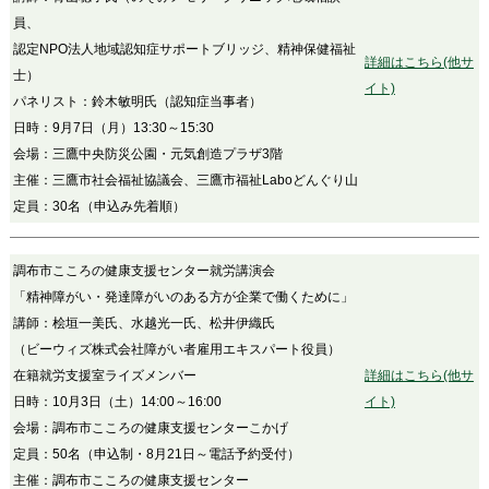
員、
認定NPO法人地域認知症サポートブリッジ、精神保健福祉
詳細はこちら(他サ
士）
イト)
パネリスト：鈴木敏明氏（認知症当事者）
日時：9月7日（月）13:30～15:30
会場：三鷹中央防災公園・元気創造プラザ3階
主催：三鷹市社会福祉協議会、三鷹市福祉Laboどんぐり山
定員：30名（申込み先着順）
調布市こころの健康支援センター就労講演会
「精神障がい・発達障がいのある方が企業で働くために」
講師：桧垣一美氏、水越光一氏、松井伊織氏
（ビーウィズ株式会社障がい者雇用エキスパート役員）
在籍就労支援室ライズメンバー
詳細はこちら(他サ
日時：10月3日（土）14:00～16:00
イト)
会場：調布市こころの健康支援センターこかげ
定員：50名（申込制・8月21日～電話予約受付）
主催：調布市こころの健康支援センター